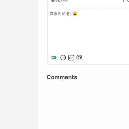
NickName
E-M
Comments