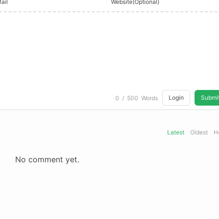
ail
Website(Optional)
Login
Submi
0
/
500
Words
Latest
Oldest
H
No comment yet.