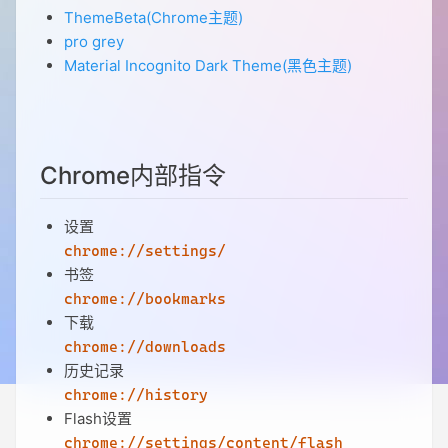
ThemeBeta(Chrome主题)
pro grey
Material Incognito Dark Theme(黑色主题)
Chrome内部指令
设置
chrome://settings/
书签
chrome://bookmarks
下载
chrome://downloads
历史记录
chrome://history
Flash设置
chrome://settings/content/flash