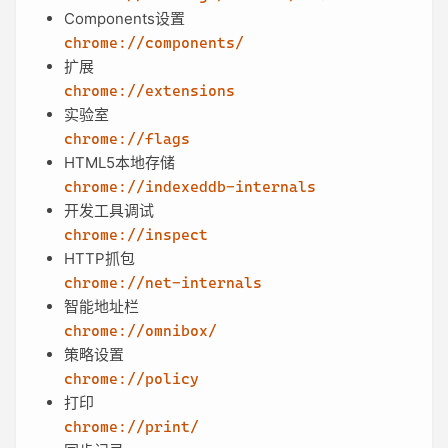
Components设置
chrome://components/
扩展
chrome://extensions
实验室
chrome://flags
HTML5本地存储
chrome://indexeddb-internals
开发工具调试
chrome://inspect
HTTP抓包
chrome://net-internals
智能地址栏
chrome://omnibox/
策略设置
chrome://policy
打印
chrome://print/