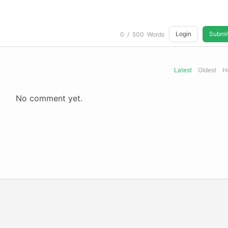
Login
Submi
0
/
500
Words
Latest
Oldest
H
No comment yet.