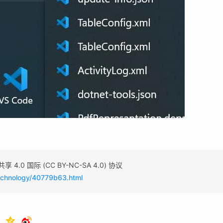
0 国际 (CC BY-NC-SA 4.0) 协议
technology/40779b63.html