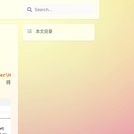
本文目录
er\H
将