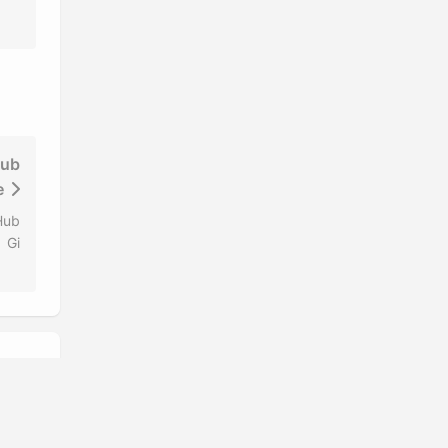
ub
e
ub
 Gi