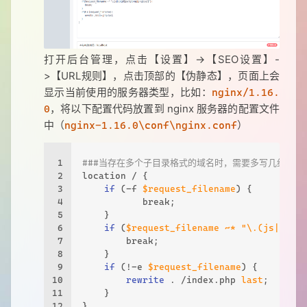
打开后台管理，点击【设置】->【SEO设置】-
>【URL规则】，点击顶部的【伪静态】，页面上会
显示当前使用的服务器类型，比如：
nginx/1.16.
，将以下配置代码放置到 nginx 服务器的配置文件
0
中（
）
nginx-1.16.0\conf\nginx.conf
1
###当存在多个子目录格式的域名时，需要多写几组locati
2
location
 / { 
3
if
 (-f 
$request_filename
) {
4
           break;
5
    }
6
if
 (
$request_filename
~* "\.(js|ico|g
7
        break;
8
    }
9
if
 (!-e 
$request_filename
) {
10
rewrite
 . /index.php 
last
;
11
    }
12
}