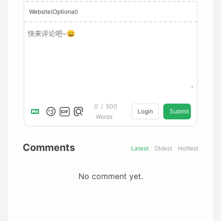
Website(Optional)
0
/
500
Login
Submit
Words
Comments
Latest
Oldest
Hottest
No comment yet.