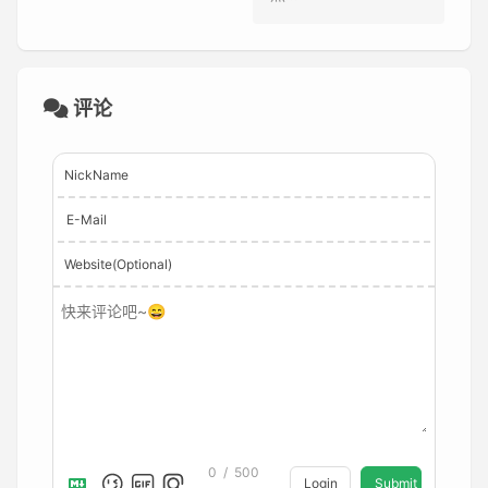
评论
NickName
E-Mail
Website(Optional)
0
/
500
Login
Submit